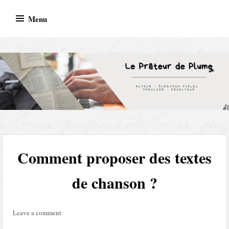
Skip
Menu
to
content
AUTEUR – ECRIVAIN PUBLIC – PAROLIER –
REDACTEUR
Comment proposer des textes
de chanson ?
Leave a comment