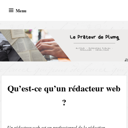
Skip
Menu
to
content
AUTEUR – ECRIVAIN PUBLIC – PAROLIER –
REDACTEUR
Qu’est-ce qu’un rédacteur web
?
Un rédacteur web est un professionnel de la rédaction