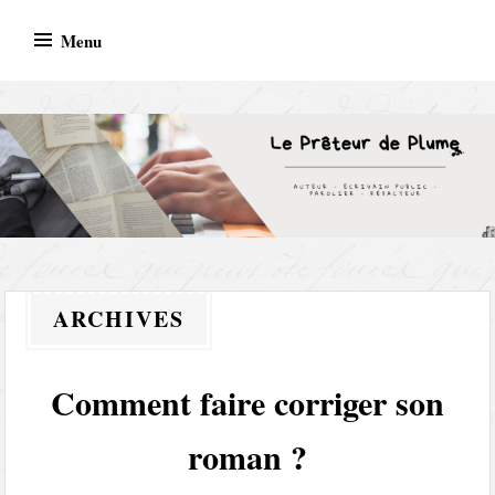
Skip
Menu
to
content
AUTEUR – ECRIVAIN PUBLIC – PAROLIER –
REDACTEUR
ARCHIVES
Comment faire corriger son
roman ?